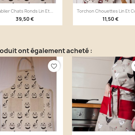
Aperçu rapide
Aperçu rapide


blier Chats Ronds Lin Et...
Torchon Chouettes Lin Et 
39,50 €
11,50 €
roduit ont également acheté :
favorite_border
fa