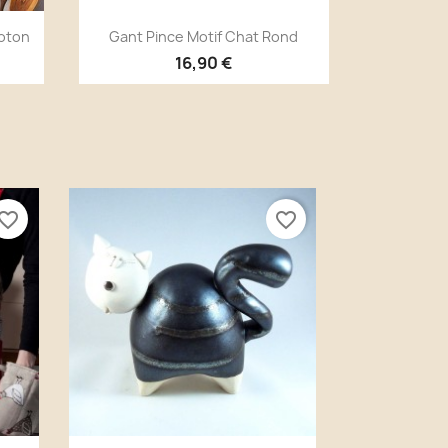
Aperçu rapide

Coton
Gant Pince Motif Chat Rond
16,90 €
vorite_border
favorite_border