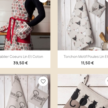
Aperçu rapide
Aperçu rapide


ablier Coeurs Lin Et Coton
Torchon Motif Poules Lin Et
39,50 €
11,50 €
favorite_border
fa