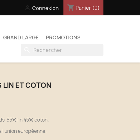
shopping_cart

Panier
(0)
Connexion
GRAND LARGE
PROMOTIONS
search
 LIN ET COTON
ds 55% lin 45% coton.
 l'union européenne.