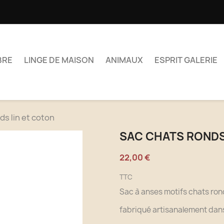
BRE
LINGE DE MAISON
ANIMAUX
ESPRIT GALERIE
ds lin et coton
SAC CHATS RONDS
22,00 €
TTC
Sac à anses motifs chats ron
fabriqué artisanalement dans