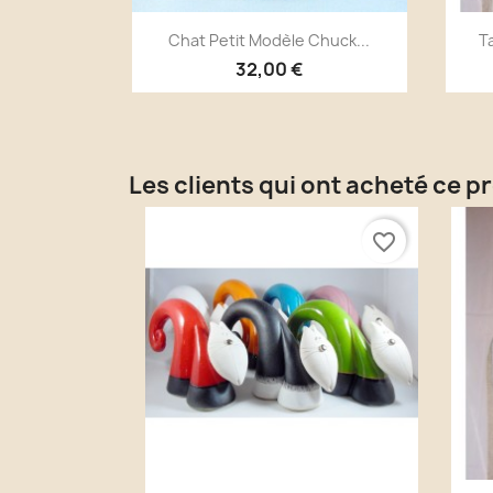
Aperçu rapide

Chat Petit Modèle Chuck...
Ta
+2
32,00 €
Les clients qui ont acheté ce p
favorite_border