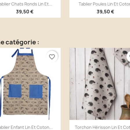
Aperçu rapide
Aperçu rapide


ablier Chats Ronds Lin Et...
Tablier Poules Lin Et Coto
39,50 €
39,50 €
e catégorie :
favorite_border
fa
Aperçu rapide
Aperçu rapide


ablier Enfant Lin Et Coton...
Torchon Hérisson Lin Et Co