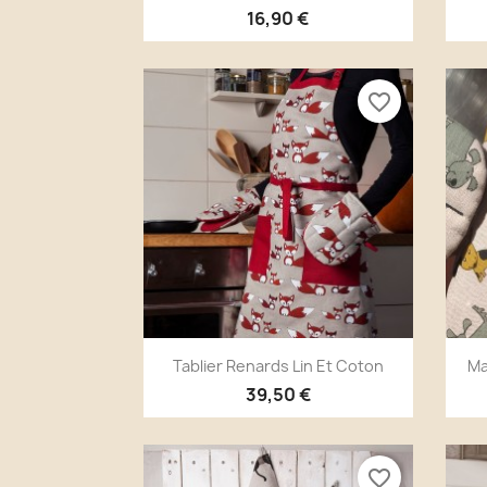
16,90 €
favorite_border
Aperçu rapide

Tablier Renards Lin Et Coton
Ma
39,50 €
favorite_border