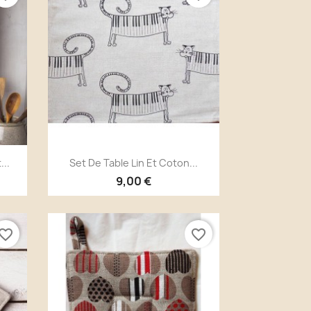
Aperçu rapide

...
Set De Table Lin Et Coton...
9,00 €
vorite_border
favorite_border