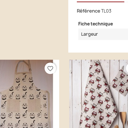
Référence
TL03
Fiche technique
Largeur
favorite_border