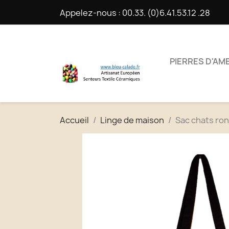
Appelez-nous :
00.33. (0)6.41.53.12 .28
PIERRES D'AM
Accueil
Linge de maison
Sac chats ron