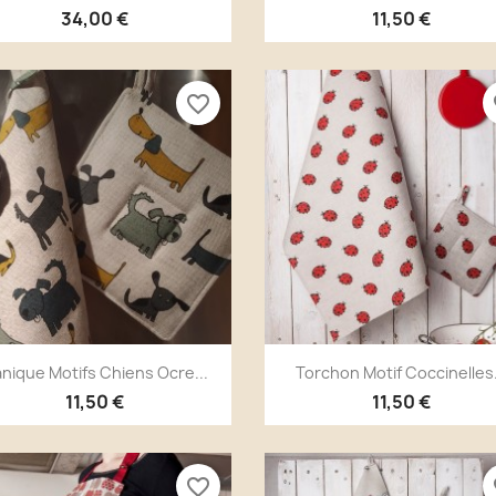
34,00 €
11,50 €
favorite_border
fa
Aperçu rapide
Aperçu rapide


nique Motifs Chiens Ocre...
Torchon Motif Coccinelles.
11,50 €
11,50 €
favorite_border
fa