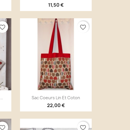
11,50 €
vorite_border
favorite_border
Aperçu rapide

..
Sac Coeurs Lin Et Coton
22,00 €
vorite_border
favorite_border