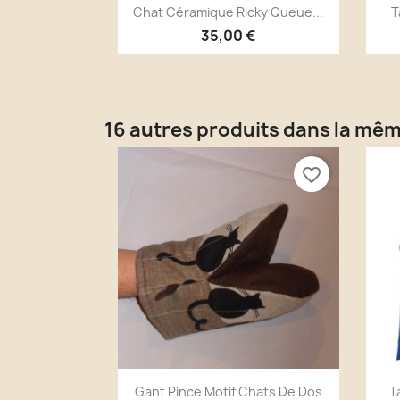
Aperçu rapide

Chat Céramique Ricky Queue...
T
35,00 €
16 autres produits dans la mêm
favorite_border
Aperçu rapide

Gant Pince Motif Chats De Dos
T