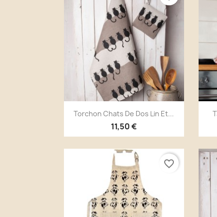
Aperçu rapide

Torchon Chats De Dos Lin Et...
T
11,50 €
favorite_border