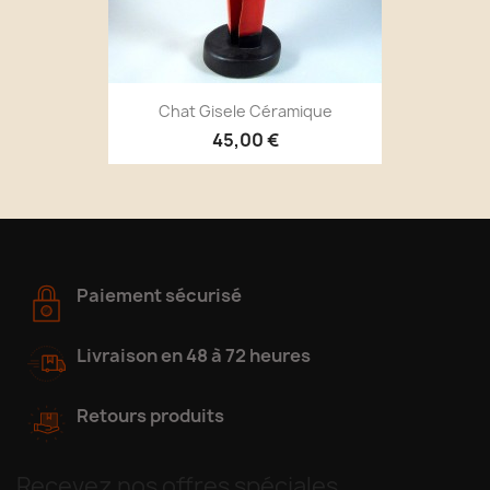
Chat Gisele Céramique
45,00 €
Paiement sécurisé
Livraison en 48 à 72 heures
Retours produits
Recevez nos offres spéciales