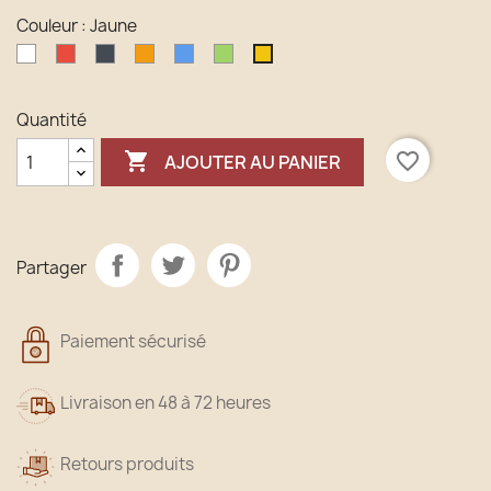
Couleur : Jaune
Blanc
Rouge
Noir
Orange
Bleu
Vert
Jaune
Quantité

favorite_border
AJOUTER AU PANIER
Partager
Paiement sécurisé
Livraison en 48 à 72 heures
Retours produits