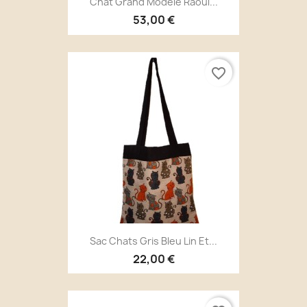
Chat Grand Modèle Raoul...
53,00 €
favorite_border
Sac Chats Gris Bleu Lin Et...
22,00 €