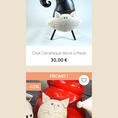
Chat Céramique Moris 4 Pieds
30,00 €
PROMO !
favorite_border
-40%