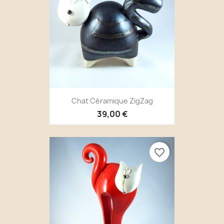
Chat Céramique ZigZag
39,00 €
favorite_border