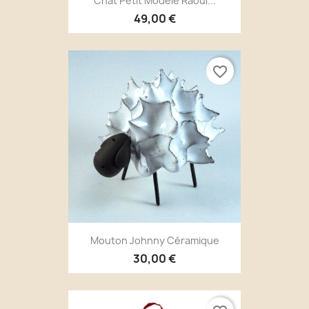
Chat Petit Modèle Raoul...
49,00 €
favorite_border
Mouton Johnny Céramique
30,00 €