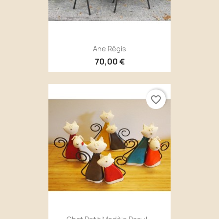
Ane Régis
70,00 €
favorite_border