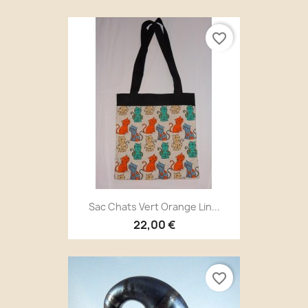
favorite_border
Sac Chats Vert Orange Lin...
22,00 €
favorite_border