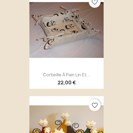
favorite_border
Corbeille À Pain Lin Et...
22,00 €
favorite_border