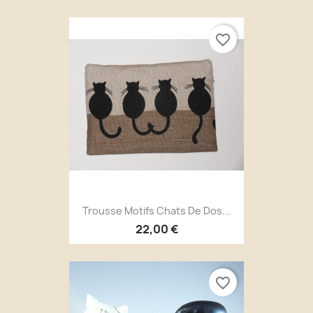
favorite_border
Trousse Motifs Chats De Dos...
22,00 €
favorite_border