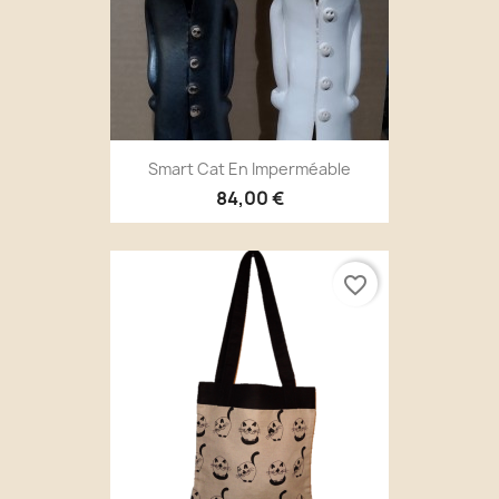
Smart Cat En Imperméable
84,00 €
favorite_border